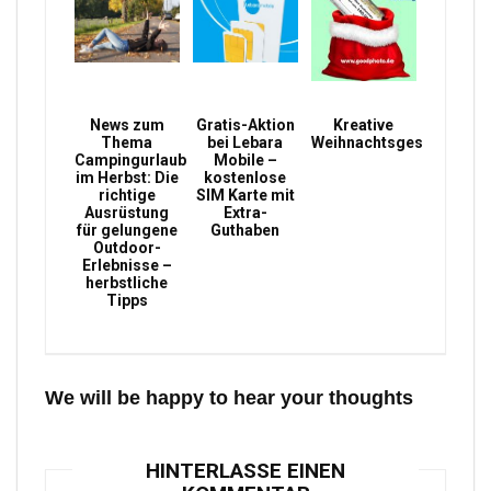
News zum
Gratis-Aktion
Kreative
Thema
bei Lebara
Weihnachtsgeschenke
Campingurlaub
Mobile –
im Herbst: Die
kostenlose
richtige
SIM Karte mit
Ausrüstung
Extra-
für gelungene
Guthaben
Outdoor-
Erlebnisse –
herbstliche
Tipps
We will be happy to hear your thoughts
HINTERLASSE EINEN