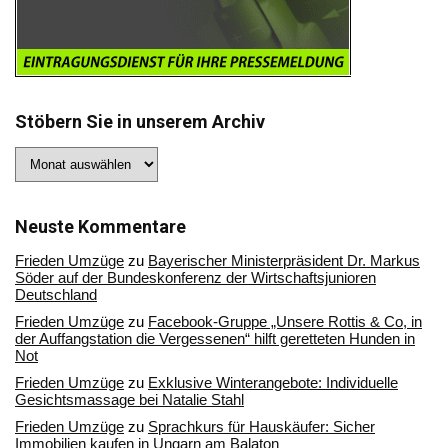
Stöbern Sie in unserem Archiv
Stöbern
Sie
in
unserem
Archiv
Neuste Kommentare
Frieden Umzüge
zu
Bayerischer Ministerpräsident Dr. Markus
Söder auf der Bundeskonferenz der Wirtschaftsjunioren
Deutschland
Frieden Umzüge
zu
Facebook-Gruppe „Unsere Rottis & Co, in
der Auffangstation die Vergessenen“ hilft geretteten Hunden in
Not
Frieden Umzüge
zu
Exklusive Winterangebote: Individuelle
Gesichtsmassage bei Natalie Stahl
Frieden Umzüge
zu
Sprachkurs für Hauskäufer: Sicher
Immobilien kaufen in Ungarn am Balaton