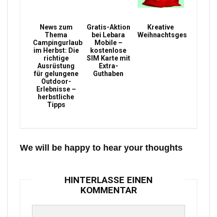
News zum
Gratis-Aktion
Kreative
Thema
bei Lebara
Weihnachtsgeschenke
Campingurlaub
Mobile –
im Herbst: Die
kostenlose
richtige
SIM Karte mit
Ausrüstung
Extra-
für gelungene
Guthaben
Outdoor-
Erlebnisse –
herbstliche
Tipps
We will be happy to hear your thoughts
HINTERLASSE EINEN
KOMMENTAR