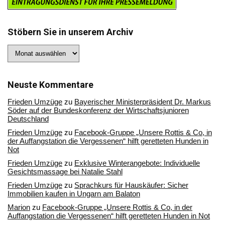
Stöbern Sie in unserem Archiv
Stöbern
Sie
in
unserem
Archiv
Neuste Kommentare
Frieden Umzüge
zu
Bayerischer Ministerpräsident Dr. Markus
Söder auf der Bundeskonferenz der Wirtschaftsjunioren
Deutschland
Frieden Umzüge
zu
Facebook-Gruppe „Unsere Rottis & Co, in
der Auffangstation die Vergessenen“ hilft geretteten Hunden in
Not
Frieden Umzüge
zu
Exklusive Winterangebote: Individuelle
Gesichtsmassage bei Natalie Stahl
Frieden Umzüge
zu
Sprachkurs für Hauskäufer: Sicher
Immobilien kaufen in Ungarn am Balaton
Marion
zu
Facebook-Gruppe „Unsere Rottis & Co, in der
Auffangstation die Vergessenen“ hilft geretteten Hunden in Not