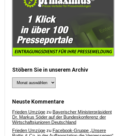
Stöbern Sie in unserem Archiv
Stöbern
Sie
in
unserem
Archiv
Neuste Kommentare
Frieden Umzüge
zu
Bayerischer Ministerpräsident
Dr. Markus Söder auf der Bundeskonferenz der
Wirtschaftsjunioren Deutschland
Frieden Umzüge
zu
Facebook-Gruppe „Unsere
Rottis & Co, in der Auffangstation die Vergessenen“