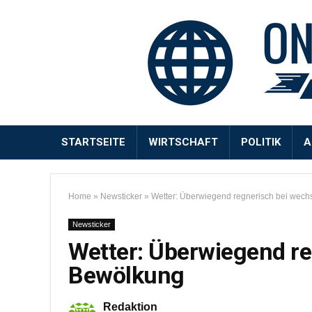
STARTSEITE
WIRTSCHAFT
POLITIK
A
Home
»
Newsticker
»
Wetter: Überwiegend regnerisch bei wec
Newsticker
Wetter: Überwiegend re
Bewölkung
Redaktion