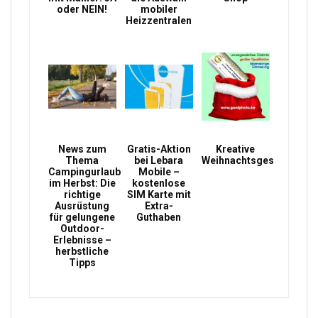
oder NEIN!
mobiler
Heizzentralen
News zum
Gratis-Aktion
Kreative
Thema
bei Lebara
Weihnachtsgeschenke
Campingurlaub
Mobile –
im Herbst: Die
kostenlose
richtige
SIM Karte mit
Ausrüstung
Extra-
für gelungene
Guthaben
Outdoor-
Erlebnisse –
herbstliche
Tipps