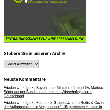
Stöbern Sie in unserem Archiv
Stöbern
Sie
in
unserem
Archiv
Neuste Kommentare
Frieden Umzüge
zu
Bayerischer Ministerpräsident Dr. Markus
Söder auf der Bundeskonferenz der Wirtschaftsjunioren
Deutschland
Frieden Umzüge
zu
Facebook-Gruppe „Unsere Rottis & Co, in
der Auffangstation die Vergessenen“ hilft geretteten Hunden in