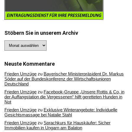
Stöbern Sie in unserem Archiv
Stöbern
Sie
in
unserem
Archiv
Neuste Kommentare
Frieden Umzüge
zu
Bayerischer Ministerpräsident Dr. Markus
Söder auf der Bundeskonferenz der Wirtschaftsjunioren
Deutschland
Frieden Umzüge
zu
Facebook-Gruppe „Unsere Rottis & Co, in
der Auffangstation die Vergessenen“ hilft geretteten Hunden in
Not
Frieden Umzüge
zu
Exklusive Winterangebote: Individuelle
Gesichtsmassage bei Natalie Stahl
Frieden Umzüge
zu
Sprachkurs für Hauskäufer: Sicher
Immobilien kaufen in Ungarn am Balaton