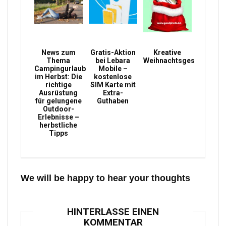
News zum
Gratis-Aktion
Kreative
Thema
bei Lebara
Weihnachtsgeschenke
Campingurlaub
Mobile –
im Herbst: Die
kostenlose
richtige
SIM Karte mit
Ausrüstung
Extra-
für gelungene
Guthaben
Outdoor-
Erlebnisse –
herbstliche
Tipps
We will be happy to hear your thoughts
HINTERLASSE EINEN
KOMMENTAR