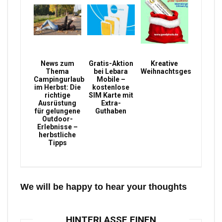
News zum
Gratis-Aktion
Kreative
Thema
bei Lebara
Weihnachtsgeschenke
Campingurlaub
Mobile –
im Herbst: Die
kostenlose
richtige
SIM Karte mit
Ausrüstung
Extra-
für gelungene
Guthaben
Outdoor-
Erlebnisse –
herbstliche
Tipps
We will be happy to hear your thoughts
HINTERLASSE EINEN