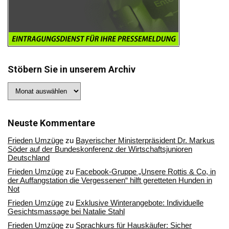
Stöbern Sie in unserem Archiv
Stöbern
Sie
in
unserem
Archiv
Neuste Kommentare
Frieden Umzüge
zu
Bayerischer Ministerpräsident Dr. Markus
Söder auf der Bundeskonferenz der Wirtschaftsjunioren
Deutschland
Frieden Umzüge
zu
Facebook-Gruppe „Unsere Rottis & Co, in
der Auffangstation die Vergessenen“ hilft geretteten Hunden in
Not
Frieden Umzüge
zu
Exklusive Winterangebote: Individuelle
Gesichtsmassage bei Natalie Stahl
Frieden Umzüge
zu
Sprachkurs für Hauskäufer: Sicher