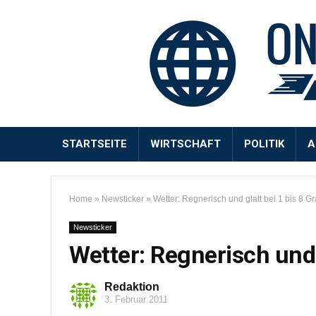
STARTSEITE
WIRTSCHAFT
POLITIK
A
Home
»
Newsticker
»
Wetter: Regnerisch und glatt bei 1 bis 8 G
Newsticker
Wetter: Regnerisch und 
Redaktion
3. Februar 2011