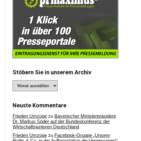
Stöbern Sie in unserem Archiv
Stöbern
Sie
in
unserem
Archiv
Neuste Kommentare
Frieden Umzüge
zu
Bayerischer Ministerpräsident
Dr. Markus Söder auf der Bundeskonferenz der
Wirtschaftsjunioren Deutschland
Frieden Umzüge
zu
Facebook-Gruppe „Unsere
Rottis & Co, in der Auffangstation die Vergessenen“