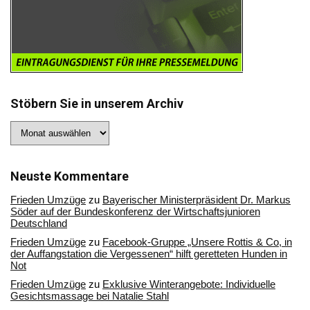
Stöbern Sie in unserem Archiv
Stöbern
Sie
in
unserem
Archiv
Neuste Kommentare
Frieden Umzüge
zu
Bayerischer Ministerpräsident Dr. Markus
Söder auf der Bundeskonferenz der Wirtschaftsjunioren
Deutschland
Frieden Umzüge
zu
Facebook-Gruppe „Unsere Rottis & Co, in
der Auffangstation die Vergessenen“ hilft geretteten Hunden in
Not
Frieden Umzüge
zu
Exklusive Winterangebote: Individuelle
Gesichtsmassage bei Natalie Stahl