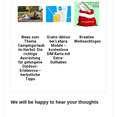
News zum
Gratis-Aktion
Kreative
Thema
bei Lebara
Weihnachtsgeschenke
Campingurlaub
Mobile –
im Herbst: Die
kostenlose
richtige
SIM Karte mit
Ausrüstung
Extra-
für gelungene
Guthaben
Outdoor-
Erlebnisse –
herbstliche
Tipps
We will be happy to hear your thoughts