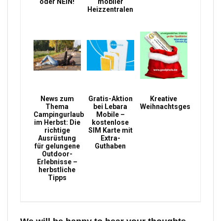
oder NEIN!
mobiler
Heizzentralen
News zum
Gratis-Aktion
Kreative
Thema
bei Lebara
Weihnachtsgeschenke
Campingurlaub
Mobile –
im Herbst: Die
kostenlose
richtige
SIM Karte mit
Ausrüstung
Extra-
für gelungene
Guthaben
Outdoor-
Erlebnisse –
herbstliche
Tipps