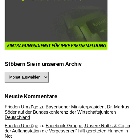
Stöbern Sie in unserem Archiv
Stöbern
Sie
in
unserem
Archiv
Neuste Kommentare
Frieden Umzüge
zu
Bayerischer Ministerpräsident Dr. Markus
Söder auf der Bundeskonferenz der Wirtschaftsjunioren
Deutschland
Frieden Umzüge
zu
Facebook-Gruppe „Unsere Rottis & Co, in
der Auffangstation die Vergessenen“ hilft geretteten Hunden in
Not