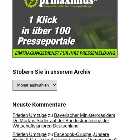
Stöbern Sie in unserem Archiv
Stöbern
Sie
in
unserem
Archiv
Neuste Kommentare
Frieden Umzüge
zu
Bayerischer Ministerpräsident
Dr. Markus Söder auf der Bundeskonferenz der
Wirtschaftsjunioren Deutschland
Frieden Umzüge
zu
Facebook-Gruppe „Unsere
Rottis & Co, in der Auffangstation die Vergessenen“