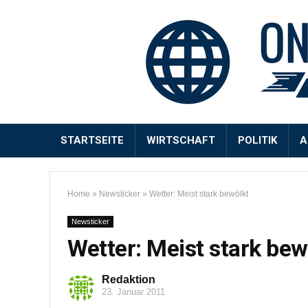
STARTSEITE
WIRTSCHAFT
POLITIK
A
Home
»
Newsticker
»
Wetter: Meist stark bewölkt
Newsticker
Wetter: Meist stark bew
Redaktion
23. Januar 2011