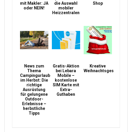
mit Makler: JA
die Auswahl
Shop
oder NEIN!
mobiler
Heizzentralen
News zum
Gratis-Aktion
Kreative
Thema
bei Lebara
Weihnachtsgeschenke
Campingurlaub
Mobile –
im Herbst: Die
kostenlose
richtige
SIM Karte mit
Ausrüstung
Extra-
für gelungene
Guthaben
Outdoor-
Erlebnisse –
herbstliche
Tipps