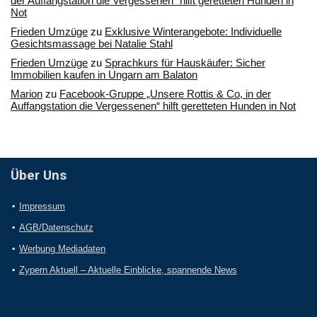
der Auffangstation die Vergessenen“ hilft geretteten Hunden in
Not
Frieden Umzüge
zu
Exklusive Winterangebote: Individuelle
Gesichtsmassage bei Natalie Stahl
Frieden Umzüge
zu
Sprachkurs für Hauskäufer: Sicher
Immobilien kaufen in Ungarn am Balaton
Marion
zu
Facebook-Gruppe „Unsere Rottis & Co, in der
Auffangstation die Vergessenen“ hilft geretteten Hunden in Not
Über Uns
Impressum
AGB/Datenschutz
Werbung Mediadaten
Zypern Aktuell – Aktuelle Einblicke, spannende News