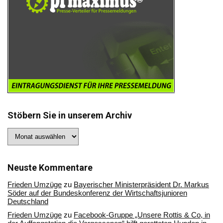
Stöbern Sie in unserem Archiv
Stöbern
Sie
in
unserem
Archiv
Neuste Kommentare
Frieden Umzüge
zu
Bayerischer Ministerpräsident Dr. Markus
Söder auf der Bundeskonferenz der Wirtschaftsjunioren
Deutschland
Frieden Umzüge
zu
Facebook-Gruppe „Unsere Rottis & Co, in