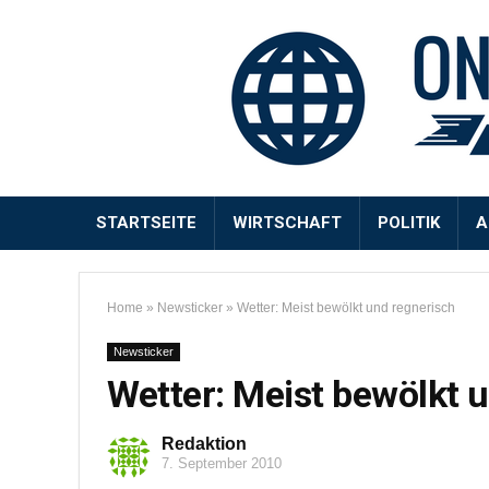
STARTSEITE
WIRTSCHAFT
POLITIK
A
Home
»
Newsticker
»
Wetter: Meist bewölkt und regnerisch
Newsticker
Wetter: Meist bewölkt 
Redaktion
7. September 2010