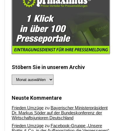
Stöbern Sie in unserem Archiv
Stöbern
Sie
in
unserem
Archiv
Neuste Kommentare
Frieden Umzüge
zu
Bayerischer Ministerpräsident
Dr. Markus Söder auf der Bundeskonferenz der
Wirtschaftsjunioren Deutschland
Frieden Umzüge
zu
Facebook-Gruppe „Unsere
Rottis & Co, in der Auffangstation die Vergessenen“