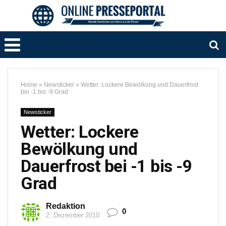
Home
»
Newsticker
»
Wetter: Lockere Bewölkung und Dauerfrost
bei -1 bis -9 Grad
Newsticker
Wetter: Lockere
Bewölkung und
Dauerfrost bei -1 bis -9
Grad
Redaktion
0
2. Dezember 2010