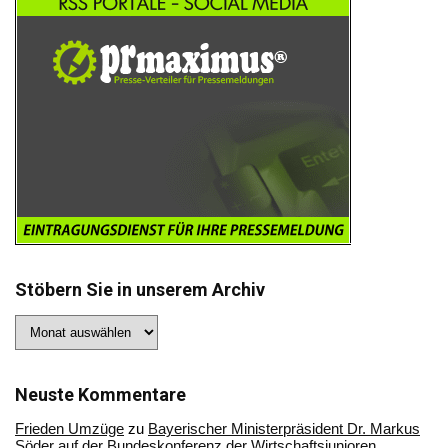
Stöbern Sie in unserem Archiv
Stöbern
Sie
in
unserem
Archiv
Neuste Kommentare
Frieden Umzüge
zu
Bayerischer Ministerpräsident Dr. Markus
Söder auf der Bundeskonferenz der Wirtschaftsjunioren