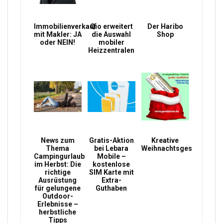
Immobilienverkauf
Qio erweitert
Der Haribo
mit Makler: JA
die Auswahl
Shop
oder NEIN!
mobiler
Heizzentralen
News zum
Gratis-Aktion
Kreative
Thema
bei Lebara
Weihnachtsgeschenke
Campingurlaub
Mobile –
im Herbst: Die
kostenlose
richtige
SIM Karte mit
Ausrüstung
Extra-
für gelungene
Guthaben
Outdoor-
Erlebnisse –
herbstliche
Tipps