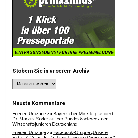
Stöbern Sie in unserem Archiv
Stöbern
Sie
in
unserem
Archiv
Neuste Kommentare
Frieden Umzüge
zu
Bayerischer Ministerpräsident
Dr. Markus Söder auf der Bundeskonferenz der
Wirtschaftsjunioren Deutschland
Frieden Umzüge
zu
Facebook-Gruppe „Unsere
Rottis & Co, in der Auffangstation die Vergessenen“