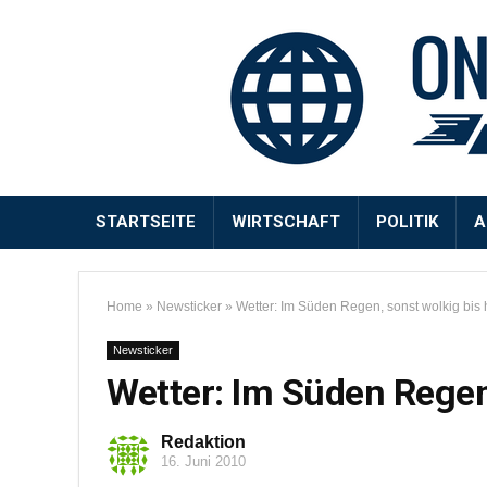
STARTSEITE
WIRTSCHAFT
POLITIK
A
Home
»
Newsticker
»
Wetter: Im Süden Regen, sonst wolkig bis 
Newsticker
Wetter: Im Süden Regen,
Redaktion
16. Juni 2010