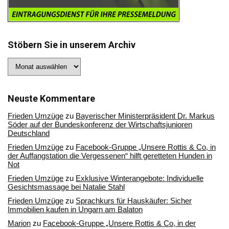
Stöbern Sie in unserem Archiv
Stöbern
Sie
in
unserem
Archiv
Neuste Kommentare
Frieden Umzüge
zu
Bayerischer Ministerpräsident Dr. Markus
Söder auf der Bundeskonferenz der Wirtschaftsjunioren
Deutschland
Frieden Umzüge
zu
Facebook-Gruppe „Unsere Rottis & Co, in
der Auffangstation die Vergessenen“ hilft geretteten Hunden in
Not
Frieden Umzüge
zu
Exklusive Winterangebote: Individuelle
Gesichtsmassage bei Natalie Stahl
Frieden Umzüge
zu
Sprachkurs für Hauskäufer: Sicher
Immobilien kaufen in Ungarn am Balaton
Marion
zu
Facebook-Gruppe „Unsere Rottis & Co, in der