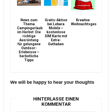
News zum
Gratis-Aktion
Kreative
Thema
bei Lebara
Weihnachtsgeschenke
Campingurlaub
Mobile –
im Herbst: Die
kostenlose
richtige
SIM Karte mit
Ausrüstung
Extra-
für gelungene
Guthaben
Outdoor-
Erlebnisse –
herbstliche
Tipps
We will be happy to hear your thoughts
HINTERLASSE EINEN
KOMMENTAR