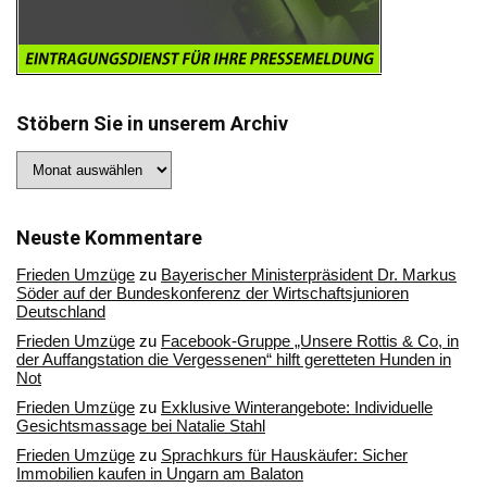
Stöbern Sie in unserem Archiv
Stöbern
Sie
in
unserem
Archiv
Neuste Kommentare
Frieden Umzüge
zu
Bayerischer Ministerpräsident Dr. Markus
Söder auf der Bundeskonferenz der Wirtschaftsjunioren
Deutschland
Frieden Umzüge
zu
Facebook-Gruppe „Unsere Rottis & Co, in
der Auffangstation die Vergessenen“ hilft geretteten Hunden in
Not
Frieden Umzüge
zu
Exklusive Winterangebote: Individuelle
Gesichtsmassage bei Natalie Stahl
Frieden Umzüge
zu
Sprachkurs für Hauskäufer: Sicher
Immobilien kaufen in Ungarn am Balaton