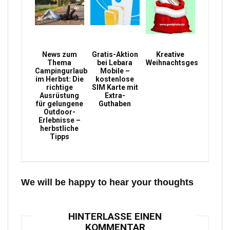
News zum
Gratis-Aktion
Kreative
Thema
bei Lebara
Weihnachtsgeschenke
Campingurlaub
Mobile –
im Herbst: Die
kostenlose
richtige
SIM Karte mit
Ausrüstung
Extra-
für gelungene
Guthaben
Outdoor-
Erlebnisse –
herbstliche
Tipps
We will be happy to hear your thoughts
HINTERLASSE EINEN
KOMMENTAR