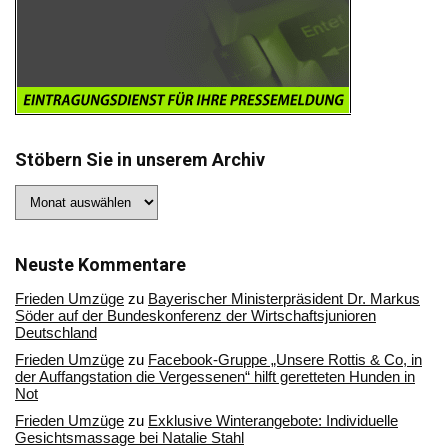
Stöbern Sie in unserem Archiv
Stöbern
Sie
in
unserem
Archiv
Neuste Kommentare
Frieden Umzüge
zu
Bayerischer Ministerpräsident Dr. Markus
Söder auf der Bundeskonferenz der Wirtschaftsjunioren
Deutschland
Frieden Umzüge
zu
Facebook-Gruppe „Unsere Rottis & Co, in
der Auffangstation die Vergessenen“ hilft geretteten Hunden in
Not
Frieden Umzüge
zu
Exklusive Winterangebote: Individuelle
Gesichtsmassage bei Natalie Stahl