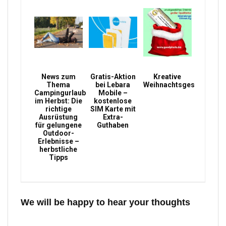
News zum
Gratis-Aktion
Kreative
Thema
bei Lebara
Weihnachtsgeschenke
Campingurlaub
Mobile –
im Herbst: Die
kostenlose
richtige
SIM Karte mit
Ausrüstung
Extra-
für gelungene
Guthaben
Outdoor-
Erlebnisse –
herbstliche
Tipps
We will be happy to hear your thoughts