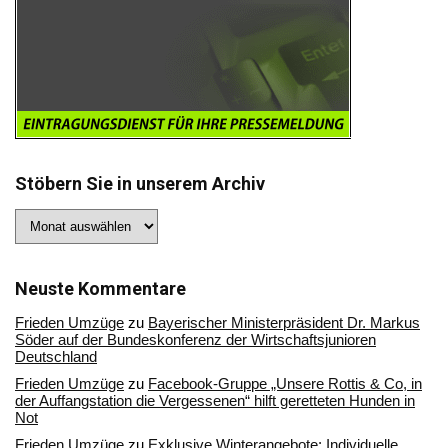
Stöbern Sie in unserem Archiv
Stöbern
Sie
in
unserem
Archiv
Neuste Kommentare
Frieden Umzüge
zu
Bayerischer Ministerpräsident Dr. Markus
Söder auf der Bundeskonferenz der Wirtschaftsjunioren
Deutschland
Frieden Umzüge
zu
Facebook-Gruppe „Unsere Rottis & Co, in
der Auffangstation die Vergessenen“ hilft geretteten Hunden in
Not
Frieden Umzüge
zu
Exklusive Winterangebote: Individuelle