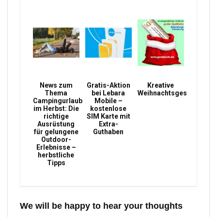
News zum
Gratis-Aktion
Kreative
Thema
bei Lebara
Weihnachtsgeschenke
Campingurlaub
Mobile –
im Herbst: Die
kostenlose
richtige
SIM Karte mit
Ausrüstung
Extra-
für gelungene
Guthaben
Outdoor-
Erlebnisse –
herbstliche
Tipps
We will be happy to hear your thoughts