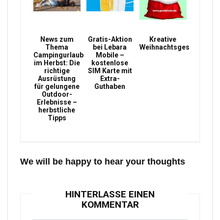
News zum
Gratis-Aktion
Kreative
Thema
bei Lebara
Weihnachtsgeschenke
Campingurlaub
Mobile –
im Herbst: Die
kostenlose
richtige
SIM Karte mit
Ausrüstung
Extra-
für gelungene
Guthaben
Outdoor-
Erlebnisse –
herbstliche
Tipps
We will be happy to hear your thoughts
HINTERLASSE EINEN
KOMMENTAR