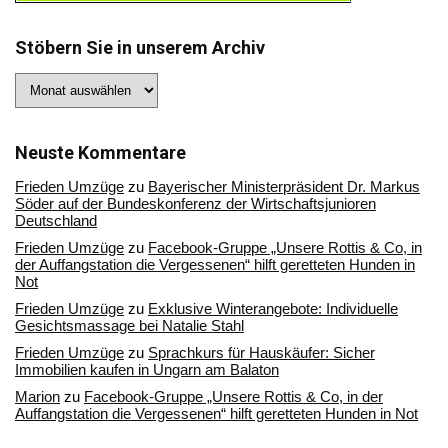
Stöbern Sie in unserem Archiv
Stöbern
Sie
in
unserem
Archiv
Neuste Kommentare
Frieden Umzüge
zu
Bayerischer Ministerpräsident Dr. Markus
Söder auf der Bundeskonferenz der Wirtschaftsjunioren
Deutschland
Frieden Umzüge
zu
Facebook-Gruppe „Unsere Rottis & Co, in
der Auffangstation die Vergessenen“ hilft geretteten Hunden in
Not
Frieden Umzüge
zu
Exklusive Winterangebote: Individuelle
Gesichtsmassage bei Natalie Stahl
Frieden Umzüge
zu
Sprachkurs für Hauskäufer: Sicher
Immobilien kaufen in Ungarn am Balaton
Marion
zu
Facebook-Gruppe „Unsere Rottis & Co, in der
Auffangstation die Vergessenen“ hilft geretteten Hunden in Not