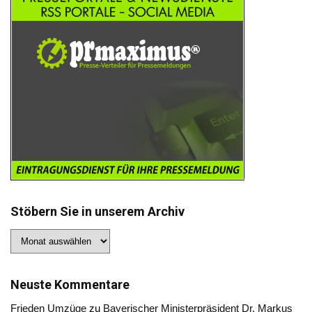
Stöbern Sie in unserem Archiv
Stöbern
Sie
in
unserem
Archiv
Neuste Kommentare
Frieden Umzüge
zu
Bayerischer Ministerpräsident Dr. Markus