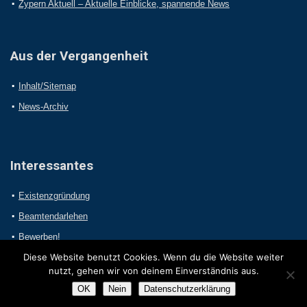
Zypern Aktuell – Aktuelle Einblicke, spannende News
Aus der Vergangenheit
Inhalt/Sitemap
News-Archiv
Interessantes
Existenzgründung
Beamtendarlehen
Bewerben!
Diese Website benutzt Cookies. Wenn du die Website weiter
nutzt, gehen wir von deinem Einverständnis aus.
OK
Nein
Datenschutzerklärung
2017 Online-Presseportal.com. Alle Rechte vorbehalten.