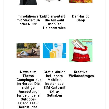
Immobilienverkauf
Qio erweitert
Der Haribo
mit Makler: JA
die Auswahl
Shop
oder NEIN!
mobiler
Heizzentralen
News zum
Gratis-Aktion
Kreative
Thema
bei Lebara
Weihnachtsgeschenke
Campingurlaub
Mobile –
im Herbst: Die
kostenlose
richtige
SIM Karte mit
Ausrüstung
Extra-
für gelungene
Guthaben
Outdoor-
Erlebnisse –
herbstliche