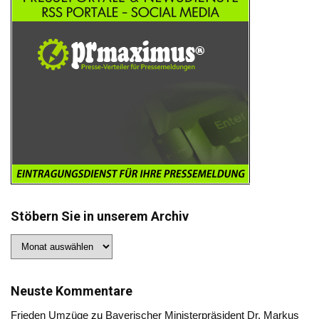
Stöbern Sie in unserem Archiv
Stöbern
Sie
in
unserem
Archiv
Neuste Kommentare
Frieden Umzüge
zu
Bayerischer Ministerpräsident Dr. Markus