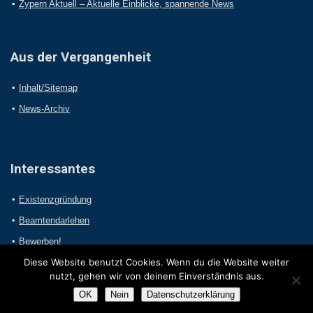
Zypern Aktuell – Aktuelle Einblicke, spannende News
Aus der Vergangenheit
Inhalt/Sitemap
News-Archiv
Interessantes
Existenzgründung
Beamtendarlehen
Bewerben!
Diese Website benutzt Cookies. Wenn du die Website weiter
nutzt, gehen wir von deinem Einverständnis aus.
OK
Nein
Datenschutzerklärung
2017 Online-Presseportal.com. Alle Rechte vorbehalten.