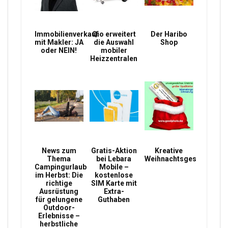
Immobilienverkauf
Qio erweitert
Der Haribo
mit Makler: JA
die Auswahl
Shop
oder NEIN!
mobiler
Heizzentralen
News zum
Gratis-Aktion
Kreative
Thema
bei Lebara
Weihnachtsgeschenke
Campingurlaub
Mobile –
im Herbst: Die
kostenlose
richtige
SIM Karte mit
Ausrüstung
Extra-
für gelungene
Guthaben
Outdoor-
Erlebnisse –
herbstliche