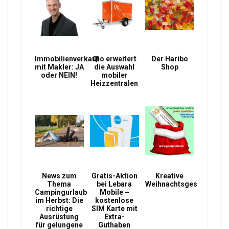
Immobilienverkauf
Qio erweitert
Der Haribo
mit Makler: JA
die Auswahl
Shop
oder NEIN!
mobiler
Heizzentralen
News zum
Gratis-Aktion
Kreative
Thema
bei Lebara
Weihnachtsgeschenke
Campingurlaub
Mobile –
im Herbst: Die
kostenlose
richtige
SIM Karte mit
Ausrüstung
Extra-
für gelungene
Guthaben