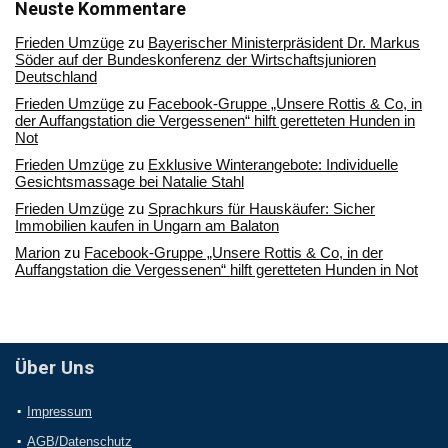
Archiv
Neuste Kommentare
Frieden Umzüge
zu
Bayerischer Ministerpräsident Dr. Markus
Söder auf der Bundeskonferenz der Wirtschaftsjunioren
Deutschland
Frieden Umzüge
zu
Facebook-Gruppe „Unsere Rottis & Co, in
der Auffangstation die Vergessenen“ hilft geretteten Hunden in
Not
Frieden Umzüge
zu
Exklusive Winterangebote: Individuelle
Gesichtsmassage bei Natalie Stahl
Frieden Umzüge
zu
Sprachkurs für Hauskäufer: Sicher
Immobilien kaufen in Ungarn am Balaton
Marion
zu
Facebook-Gruppe „Unsere Rottis & Co, in der
Auffangstation die Vergessenen“ hilft geretteten Hunden in Not
Über Uns
Impressum
AGB/Datenschutz