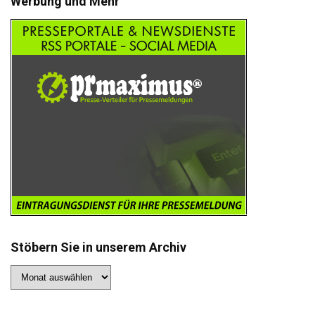
Werbung und Mehr
Stöbern Sie in unserem Archiv
Stöbern
Sie
in
unserem