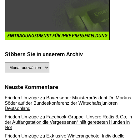
Stöbern Sie in unserem Archiv
Stöbern
Sie
in
unserem
Archiv
Neuste Kommentare
Frieden Umzüge
zu
Bayerischer Ministerpräsident Dr. Markus
Söder auf der Bundeskonferenz der Wirtschaftsjunioren
Deutschland
Frieden Umzüge
zu
Facebook-Gruppe „Unsere Rottis & Co, in
der Auffangstation die Vergessenen“ hilft geretteten Hunden in
Not
Frieden Umzüge
zu
Exklusive Winterangebote: Individuelle