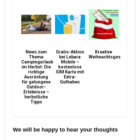
News zum
Gratis-Aktion
Kreative
Thema
bei Lebara
Weihnachtsgeschenke
Campingurlaub
Mobile –
im Herbst: Die
kostenlose
richtige
SIM Karte mit
Ausrüstung
Extra-
für gelungene
Guthaben
Outdoor-
Erlebnisse –
herbstliche
Tipps
We will be happy to hear your thoughts