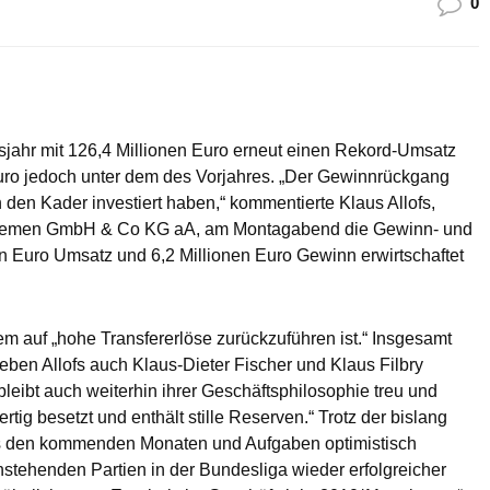
0
jahr mit 126,4 Millionen Euro erneut einen Rekord-Umsatz
 Euro jedoch unter dem des Vorjahres. „Der Gewinnrückgang
n den Kader investiert haben,“ kommentierte Klaus Allofs,
 Bremen GmbH & Co KG aA, am Montagabend die Gewinn- und
en Euro Umsatz und 6,2 Millionen Euro Gewinn erwirtschaftet
lem auf „hohe Transfererlöse zurückzuführen ist.“ Insgesamt
neben Allofs auch Klaus-Dieter Fischer und Klaus Filbry
 bleibt auch weiterhin ihrer Geschäftsphilosophie treu und
tig besetzt und enthält stille Reserven.“ Trotz der bislang
ofs den kommenden Monaten und Aufgaben optimistisch
anstehenden Partien in der Bundesliga wieder erfolgreicher