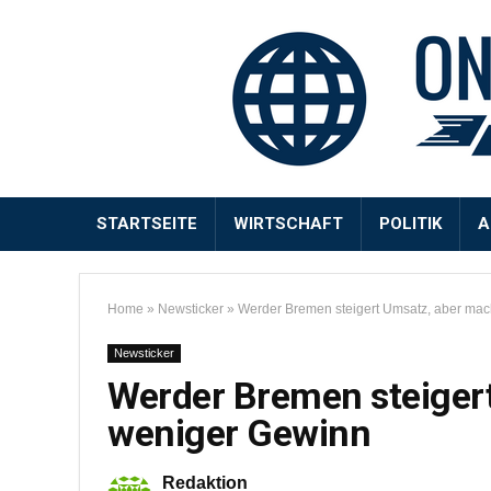
STARTSEITE
WIRTSCHAFT
POLITIK
A
Home
»
Newsticker
»
Werder Bremen steigert Umsatz, aber ma
Newsticker
Werder Bremen steiger
weniger Gewinn
Redaktion