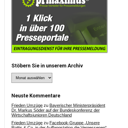
Stöbern Sie in unserem Archiv
Stöbern
Sie
in
unserem
Archiv
Neuste Kommentare
Frieden Umzüge
zu
Bayerischer Ministerpräsident
Dr. Markus Söder auf der Bundeskonferenz der
Wirtschaftsjunioren Deutschland
Frieden Umzüge
zu
Facebook-Gruppe „Unsere
Rottis & Co, in der Auffangstation die Vergessenen“