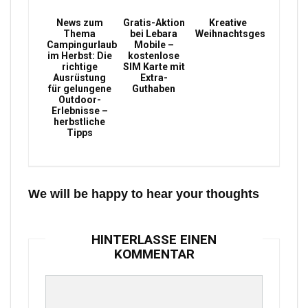
News zum
Gratis-Aktion
Kreative
Thema
bei Lebara
Weihnachtsgeschenke
Campingurlaub
Mobile –
im Herbst: Die
kostenlose
richtige
SIM Karte mit
Ausrüstung
Extra-
für gelungene
Guthaben
Outdoor-
Erlebnisse –
herbstliche
Tipps
We will be happy to hear your thoughts
HINTERLASSE EINEN
KOMMENTAR