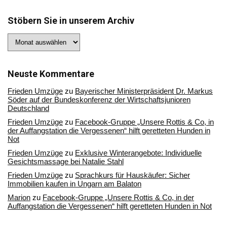
Stöbern Sie in unserem Archiv
Stöbern
Sie
in
unserem
Archiv
Neuste Kommentare
Frieden Umzüge
zu
Bayerischer Ministerpräsident Dr. Markus
Söder auf der Bundeskonferenz der Wirtschaftsjunioren
Deutschland
Frieden Umzüge
zu
Facebook-Gruppe „Unsere Rottis & Co, in
der Auffangstation die Vergessenen“ hilft geretteten Hunden in
Not
Frieden Umzüge
zu
Exklusive Winterangebote: Individuelle
Gesichtsmassage bei Natalie Stahl
Frieden Umzüge
zu
Sprachkurs für Hauskäufer: Sicher
Immobilien kaufen in Ungarn am Balaton
Marion
zu
Facebook-Gruppe „Unsere Rottis & Co, in der
Auffangstation die Vergessenen“ hilft geretteten Hunden in Not