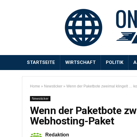
STARTSEITE
WIRTSCHAFT
POLITIK
A
Home
»
Newsticker
»
Wenn der Paketbote zweimal klingelt … 
Newsticker
Wenn der Paketbote zw
Webhosting-Paket
Redaktion