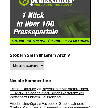
Stöbern Sie in unserem Archiv
Stöbern
Sie
in
unserem
Archiv
Neuste Kommentare
Frieden Umzüge
zu
Bayerischer Ministerpräsident
Dr. Markus Söder auf der Bundeskonferenz der
Wirtschaftsjunioren Deutschland
Frieden Umzüge
zu
Facebook-Gruppe „Unsere
Rottis & Co, in der Auffangstation die Vergessenen“