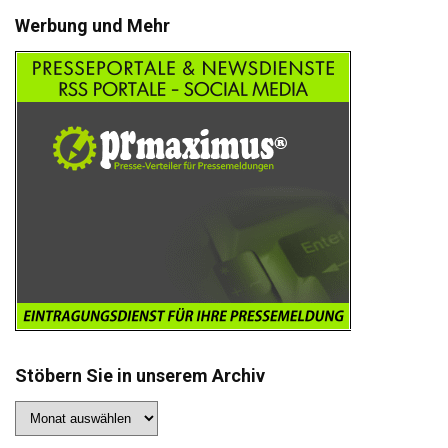
Werbung und Mehr
Stöbern Sie in unserem Archiv
Stöbern
Sie
in