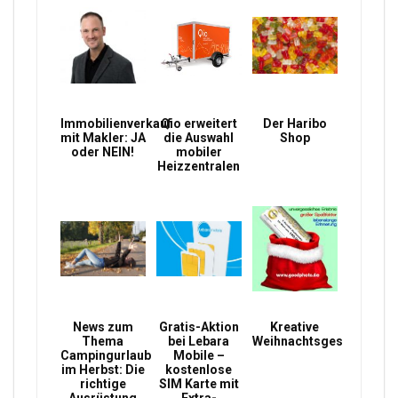
Immobilienverkauf
Qio erweitert
Der Haribo
mit Makler: JA
die Auswahl
Shop
oder NEIN!
mobiler
Heizzentralen
News zum
Gratis-Aktion
Kreative
Thema
bei Lebara
Weihnachtsgeschenke
Campingurlaub
Mobile –
im Herbst: Die
kostenlose
richtige
SIM Karte mit