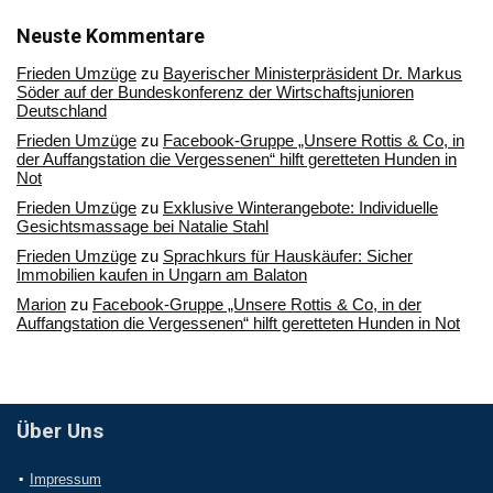
unserem
Archiv
Neuste Kommentare
Frieden Umzüge
zu
Bayerischer Ministerpräsident Dr. Markus
Söder auf der Bundeskonferenz der Wirtschaftsjunioren
Deutschland
Frieden Umzüge
zu
Facebook-Gruppe „Unsere Rottis & Co, in
der Auffangstation die Vergessenen“ hilft geretteten Hunden in
Not
Frieden Umzüge
zu
Exklusive Winterangebote: Individuelle
Gesichtsmassage bei Natalie Stahl
Frieden Umzüge
zu
Sprachkurs für Hauskäufer: Sicher
Immobilien kaufen in Ungarn am Balaton
Marion
zu
Facebook-Gruppe „Unsere Rottis & Co, in der
Auffangstation die Vergessenen“ hilft geretteten Hunden in Not
Über Uns
Impressum