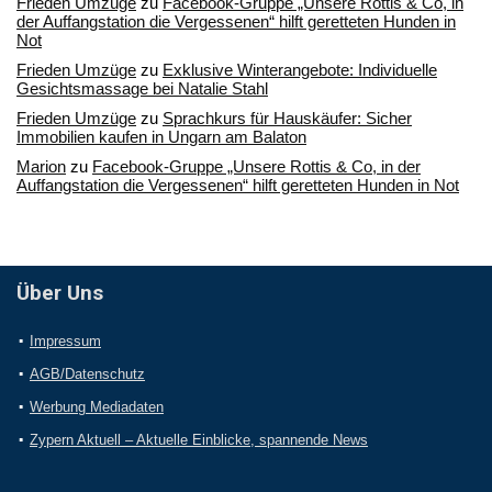
Frieden Umzüge
zu
Facebook-Gruppe „Unsere Rottis & Co, in
der Auffangstation die Vergessenen“ hilft geretteten Hunden in
Not
Frieden Umzüge
zu
Exklusive Winterangebote: Individuelle
Gesichtsmassage bei Natalie Stahl
Frieden Umzüge
zu
Sprachkurs für Hauskäufer: Sicher
Immobilien kaufen in Ungarn am Balaton
Marion
zu
Facebook-Gruppe „Unsere Rottis & Co, in der
Auffangstation die Vergessenen“ hilft geretteten Hunden in Not
Über Uns
Impressum
AGB/Datenschutz
Werbung Mediadaten
Zypern Aktuell – Aktuelle Einblicke, spannende News