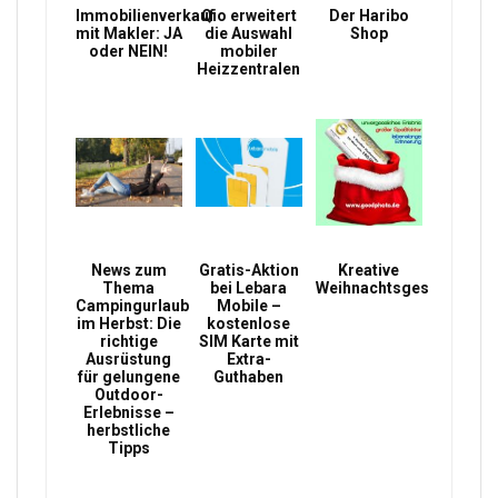
Immobilienverkauf
Qio erweitert
Der Haribo
mit Makler: JA
die Auswahl
Shop
oder NEIN!
mobiler
Heizzentralen
News zum
Gratis-Aktion
Kreative
Thema
bei Lebara
Weihnachtsgeschenke
Campingurlaub
Mobile –
im Herbst: Die
kostenlose
richtige
SIM Karte mit
Ausrüstung
Extra-
für gelungene
Guthaben
Outdoor-
Erlebnisse –
herbstliche
Tipps