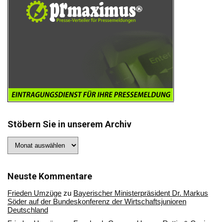
Stöbern Sie in unserem Archiv
Stöbern
Sie
in
unserem
Archiv
Neuste Kommentare
Frieden Umzüge
zu
Bayerischer Ministerpräsident Dr. Markus
Söder auf der Bundeskonferenz der Wirtschaftsjunioren
Deutschland