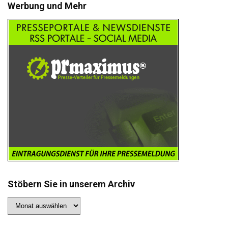
Werbung und Mehr
Stöbern Sie in unserem Archiv
Stöbern
Sie
in
unserem