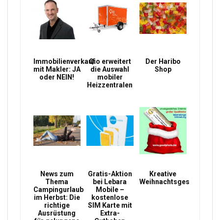
Immobilienverkauf
Qio erweitert
Der Haribo
mit Makler: JA
die Auswahl
Shop
oder NEIN!
mobiler
Heizzentralen
News zum
Gratis-Aktion
Kreative
Thema
bei Lebara
Weihnachtsgeschenke
Campingurlaub
Mobile –
im Herbst: Die
kostenlose
richtige
SIM Karte mit
Ausrüstung
Extra-