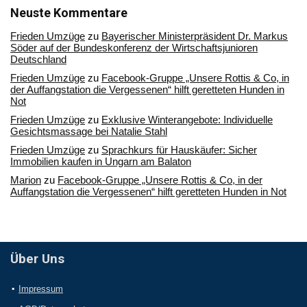
Archiv
Neuste Kommentare
Frieden Umzüge
zu
Bayerischer Ministerpräsident Dr. Markus
Söder auf der Bundeskonferenz der Wirtschaftsjunioren
Deutschland
Frieden Umzüge
zu
Facebook-Gruppe „Unsere Rottis & Co, in
der Auffangstation die Vergessenen“ hilft geretteten Hunden in
Not
Frieden Umzüge
zu
Exklusive Winterangebote: Individuelle
Gesichtsmassage bei Natalie Stahl
Frieden Umzüge
zu
Sprachkurs für Hauskäufer: Sicher
Immobilien kaufen in Ungarn am Balaton
Marion
zu
Facebook-Gruppe „Unsere Rottis & Co, in der
Auffangstation die Vergessenen“ hilft geretteten Hunden in Not
Über Uns
Impressum