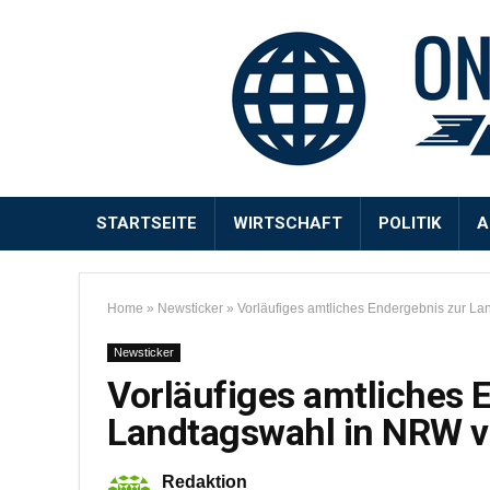
STARTSEITE
WIRTSCHAFT
POLITIK
A
Home
»
Newsticker
»
Vorläufiges amtliches Endergebnis zur La
Newsticker
Vorläufiges amtliches 
Landtagswahl in NRW ve
Redaktion