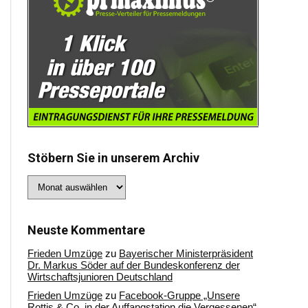
Stöbern Sie in unserem Archiv
Stöbern
Sie
in
unserem
Archiv
Neuste Kommentare
Frieden Umzüge
zu
Bayerischer Ministerpräsident
Dr. Markus Söder auf der Bundeskonferenz der
Wirtschaftsjunioren Deutschland
Frieden Umzüge
zu
Facebook-Gruppe „Unsere
Rottis & Co, in der Auffangstation die Vergessenen“