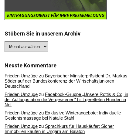
Stöbern Sie in unserem Archiv
Stöbern
Sie
in
unserem
Archiv
Neuste Kommentare
Frieden Umzüge
zu
Bayerischer Ministerpräsident Dr. Markus
Söder auf der Bundeskonferenz der Wirtschaftsjunioren
Deutschland
Frieden Umzüge
zu
Facebook-Gruppe „Unsere Rottis & Co, in
der Auffangstation die Vergessenen“ hilft geretteten Hunden in
Not
Frieden Umzüge
zu
Exklusive Winterangebote: Individuelle
Gesichtsmassage bei Natalie Stahl
Frieden Umzüge
zu
Sprachkurs für Hauskäufer: Sicher
Immobilien kaufen in Ungarn am Balaton