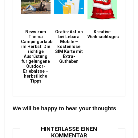
News zum
Gratis-Aktion
Kreative
Thema
bei Lebara
Weihnachtsgeschenke
Campingurlaub
Mobile –
im Herbst: Die
kostenlose
richtige
SIM Karte mit
Ausrüstung
Extra-
für gelungene
Guthaben
Outdoor-
Erlebnisse –
herbstliche
Tipps
We will be happy to hear your thoughts
HINTERLASSE EINEN
KOMMENTAR