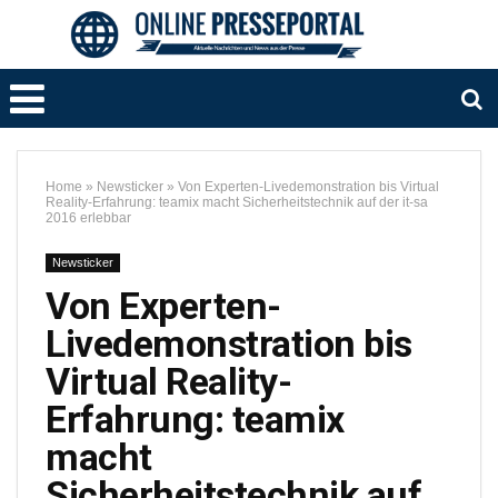
Home
»
Newsticker
»
Von Experten-Livedemonstration bis Virtual
Reality-Erfahrung: teamix macht Sicherheitstechnik auf der it-sa
2016 erlebbar
Newsticker
Von Experten-
Livedemonstration bis
Virtual Reality-
Erfahrung: teamix
macht
Sicherheitstechnik auf