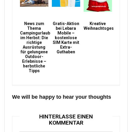
News zum
Gratis-Aktion
Kreative
Thema
bei Lebara
Weihnachtsgeschenke
Campingurlaub
Mobile –
im Herbst: Die
kostenlose
richtige
SIM Karte mit
Ausrüstung
Extra-
für gelungene
Guthaben
Outdoor-
Erlebnisse –
herbstliche
Tipps
We will be happy to hear your thoughts
HINTERLASSE EINEN
KOMMENTAR