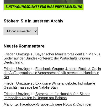
Stöbern Sie in unserem Archiv
Stöbern
Sie
in
unserem
Archiv
Neuste Kommentare
Frieden Umzüge
zu
Bayerischer Ministerpräsident Dr. Markus
Söder auf der Bundeskonferenz der Wirtschaftsjunioren
Deutschland
Frieden Umzüge
zu
Facebook-Gruppe „Unsere Rottis & Co, in
der Auffangstation die Vergessenen“ hilft geretteten Hunden in
Not
Frieden Umzüge
zu
Exklusive Winterangebote: Individuelle
Gesichtsmassage bei Natalie Stahl
Frieden Umzüge
zu
Sprachkurs für Hauskäufer: Sicher
Immobilien kaufen in Ungarn am Balaton
Marion
zu
Facebook-Gruppe „Unsere Rottis & Co, in der