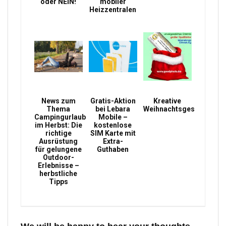
oder NEIN!
mobiler
Heizzentralen
News zum
Gratis-Aktion
Kreative
Thema
bei Lebara
Weihnachtsgeschenke
Campingurlaub
Mobile –
im Herbst: Die
kostenlose
richtige
SIM Karte mit
Ausrüstung
Extra-
für gelungene
Guthaben
Outdoor-
Erlebnisse –
herbstliche
Tipps