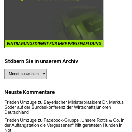
Stöbern Sie in unserem Archiv
Stöbern
Sie
in
unserem
Archiv
Neuste Kommentare
Frieden Umzüge
zu
Bayerischer Ministerpräsident Dr. Markus
Söder auf der Bundeskonferenz der Wirtschaftsjunioren
Deutschland
Frieden Umzüge
zu
Facebook-Gruppe „Unsere Rottis & Co, in
der Auffangstation die Vergessenen“ hilft geretteten Hunden in
Not