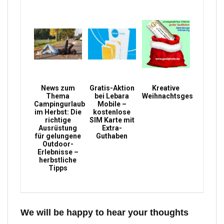
News zum
Gratis-Aktion
Kreative
Thema
bei Lebara
Weihnachtsgeschenke
Campingurlaub
Mobile –
im Herbst: Die
kostenlose
richtige
SIM Karte mit
Ausrüstung
Extra-
für gelungene
Guthaben
Outdoor-
Erlebnisse –
herbstliche
Tipps
We will be happy to hear your thoughts