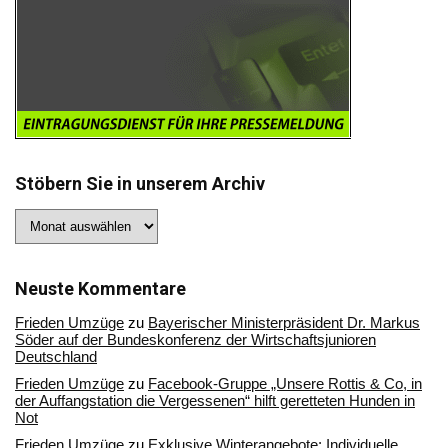
Stöbern Sie in unserem Archiv
Stöbern
Sie
in
unserem
Archiv
Neuste Kommentare
Frieden Umzüge
zu
Bayerischer Ministerpräsident Dr. Markus
Söder auf der Bundeskonferenz der Wirtschaftsjunioren
Deutschland
Frieden Umzüge
zu
Facebook-Gruppe „Unsere Rottis & Co, in
der Auffangstation die Vergessenen“ hilft geretteten Hunden in
Not
Frieden Umzüge
zu
Exklusive Winterangebote: Individuelle