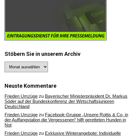
Stöbern Sie in unserem Archiv
Stöbern
Sie
in
unserem
Archiv
Neuste Kommentare
Frieden Umzüge
zu
Bayerischer Ministerpräsident Dr. Markus
Söder auf der Bundeskonferenz der Wirtschaftsjunioren
Deutschland
Frieden Umzüge
zu
Facebook-Gruppe „Unsere Rottis & Co, in
der Auffangstation die Vergessenen“ hilft geretteten Hunden in
Not
Frieden Umzüge
zu
Exklusive Winterangebote: Individuelle