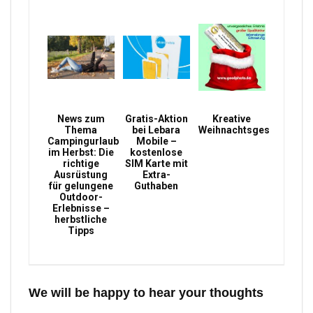
News zum
Gratis-Aktion
Kreative
Thema
bei Lebara
Weihnachtsgeschenke
Campingurlaub
Mobile –
im Herbst: Die
kostenlose
richtige
SIM Karte mit
Ausrüstung
Extra-
für gelungene
Guthaben
Outdoor-
Erlebnisse –
herbstliche
Tipps
We will be happy to hear your thoughts