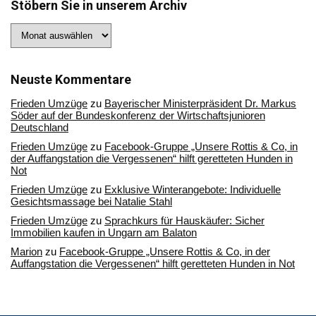
Stöbern Sie in unserem Archiv
Stöbern
Sie
in
unserem
Archiv
Neuste Kommentare
Frieden Umzüge
zu
Bayerischer Ministerpräsident Dr. Markus
Söder auf der Bundeskonferenz der Wirtschaftsjunioren
Deutschland
Frieden Umzüge
zu
Facebook-Gruppe „Unsere Rottis & Co, in
der Auffangstation die Vergessenen“ hilft geretteten Hunden in
Not
Frieden Umzüge
zu
Exklusive Winterangebote: Individuelle
Gesichtsmassage bei Natalie Stahl
Frieden Umzüge
zu
Sprachkurs für Hauskäufer: Sicher
Immobilien kaufen in Ungarn am Balaton
Marion
zu
Facebook-Gruppe „Unsere Rottis & Co, in der
Auffangstation die Vergessenen“ hilft geretteten Hunden in Not