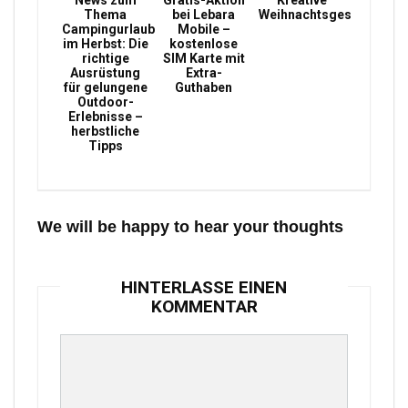
News zum
Gratis-Aktion
Kreative
Thema
bei Lebara
Weihnachtsgeschenke
Campingurlaub
Mobile –
im Herbst: Die
kostenlose
richtige
SIM Karte mit
Ausrüstung
Extra-
für gelungene
Guthaben
Outdoor-
Erlebnisse –
herbstliche
Tipps
We will be happy to hear your thoughts
HINTERLASSE EINEN
KOMMENTAR