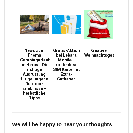
News zum
Gratis-Aktion
Kreative
Thema
bei Lebara
Weihnachtsgeschenke
Campingurlaub
Mobile –
im Herbst: Die
kostenlose
richtige
SIM Karte mit
Ausrüstung
Extra-
für gelungene
Guthaben
Outdoor-
Erlebnisse –
herbstliche
Tipps
We will be happy to hear your thoughts