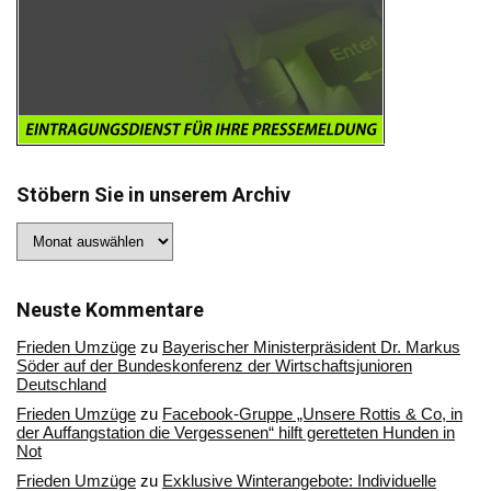
Stöbern Sie in unserem Archiv
Stöbern
Sie
in
unserem
Archiv
Neuste Kommentare
Frieden Umzüge
zu
Bayerischer Ministerpräsident Dr. Markus
Söder auf der Bundeskonferenz der Wirtschaftsjunioren
Deutschland
Frieden Umzüge
zu
Facebook-Gruppe „Unsere Rottis & Co, in
der Auffangstation die Vergessenen“ hilft geretteten Hunden in
Not
Frieden Umzüge
zu
Exklusive Winterangebote: Individuelle