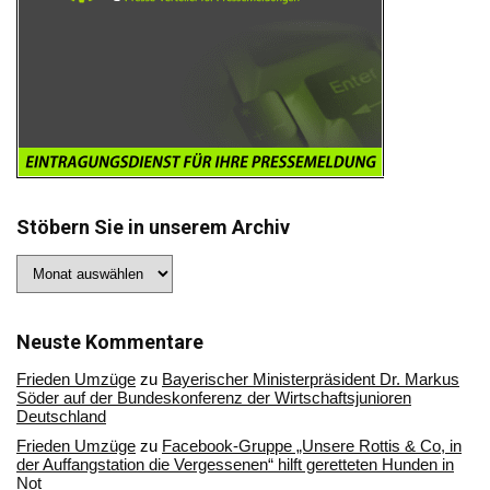
Stöbern Sie in unserem Archiv
Stöbern
Sie
in
unserem
Archiv
Neuste Kommentare
Frieden Umzüge
zu
Bayerischer Ministerpräsident Dr. Markus
Söder auf der Bundeskonferenz der Wirtschaftsjunioren
Deutschland
Frieden Umzüge
zu
Facebook-Gruppe „Unsere Rottis & Co, in
der Auffangstation die Vergessenen“ hilft geretteten Hunden in
Not