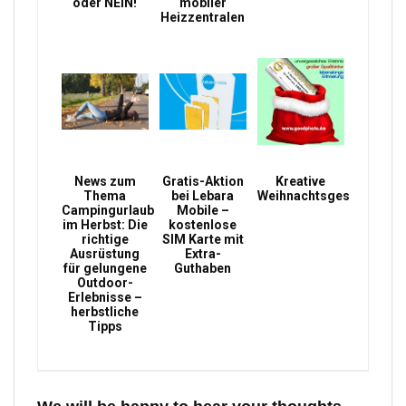
oder NEIN!
mobiler
Heizzentralen
News zum
Gratis-Aktion
Kreative
Thema
bei Lebara
Weihnachtsgeschenke
Campingurlaub
Mobile –
im Herbst: Die
kostenlose
richtige
SIM Karte mit
Ausrüstung
Extra-
für gelungene
Guthaben
Outdoor-
Erlebnisse –
herbstliche
Tipps