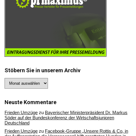
Stöbern Sie in unserem Archiv
Stöbern
Sie
in
unserem
Archiv
Neuste Kommentare
Frieden Umzüge
zu
Bayerischer Ministerpräsident Dr. Markus
Söder auf der Bundeskonferenz der Wirtschaftsjunioren
Deutschland
Frieden Umzüge
zu
Facebook-Gruppe „Unsere Rottis & Co, in