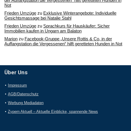
der Auffangstation die Vergessenen“ hilft geretteten Hunden in
Not
Frieden Umzüge
zu
Exklusive Winterangebote: Individuelle
Gesichtsmassage bei Natalie Stahl
Frieden Umzüge
zu
Sprachkurs für Hauskäufer: Sicher
Immobilien kaufen in Ungarn am Balaton
Marion
zu
Facebook-Gruppe „Unsere Rottis & Co, in der
Auffangstation die Vergessenen“ hilft geretteten Hunden in Not
Über Uns
Impressum
AGB/Datenschutz
Werbung Mediadaten
Zypern Aktuell – Aktuelle Einblicke, spannende News