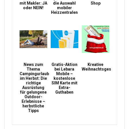
mit Makler: JA
die Auswahl
Shop
oder NEIN!
mobiler
Heizzentralen
News zum
Gratis-Aktion
Kreative
Thema
bei Lebara
Weihnachtsgeschenke
Campingurlaub
Mobile –
im Herbst: Die
kostenlose
richtige
SIM Karte mit
Ausrüstung
Extra-
für gelungene
Guthaben
Outdoor-
Erlebnisse –
herbstliche
Tipps