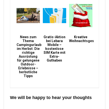
News zum
Gratis-Aktion
Kreative
Thema
bei Lebara
Weihnachtsgeschenke
Campingurlaub
Mobile –
im Herbst: Die
kostenlose
richtige
SIM Karte mit
Ausrüstung
Extra-
für gelungene
Guthaben
Outdoor-
Erlebnisse –
herbstliche
Tipps
We will be happy to hear your thoughts