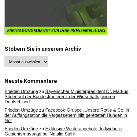
Stöbern Sie in unserem Archiv
Stöbern
Sie
in
unserem
Archiv
Neuste Kommentare
Frieden Umzüge
zu
Bayerischer Ministerpräsident Dr. Markus
Söder auf der Bundeskonferenz der Wirtschaftsjunioren
Deutschland
Frieden Umzüge
zu
Facebook-Gruppe „Unsere Rottis & Co, in
der Auffangstation die Vergessenen“ hilft geretteten Hunden in
Not
Frieden Umzüge
zu
Exklusive Winterangebote: Individuelle
Gesichtsmassage bei Natalie Stahl