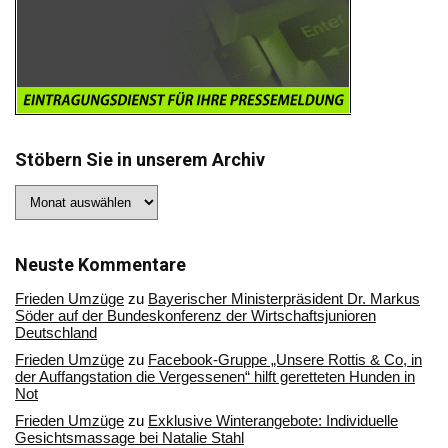
Stöbern Sie in unserem Archiv
Stöbern
Sie
in
unserem
Archiv
Neuste Kommentare
Frieden Umzüge
zu
Bayerischer Ministerpräsident Dr. Markus
Söder auf der Bundeskonferenz der Wirtschaftsjunioren
Deutschland
Frieden Umzüge
zu
Facebook-Gruppe „Unsere Rottis & Co, in
der Auffangstation die Vergessenen“ hilft geretteten Hunden in
Not
Frieden Umzüge
zu
Exklusive Winterangebote: Individuelle
Gesichtsmassage bei Natalie Stahl