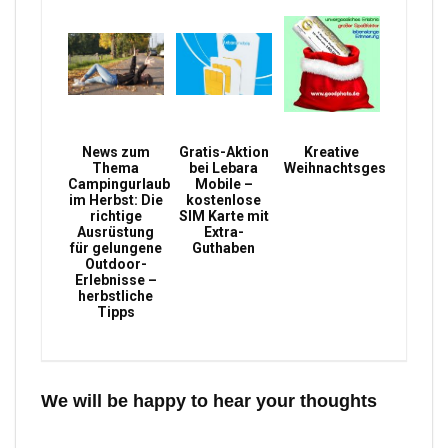
News zum
Gratis-Aktion
Kreative
Thema
bei Lebara
Weihnachtsgeschenke
Campingurlaub
Mobile –
im Herbst: Die
kostenlose
richtige
SIM Karte mit
Ausrüstung
Extra-
für gelungene
Guthaben
Outdoor-
Erlebnisse –
herbstliche
Tipps
We will be happy to hear your thoughts