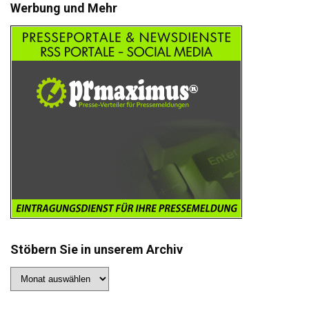
Werbung und Mehr
Stöbern Sie in unserem Archiv
Stöbern
Sie
in
unserem