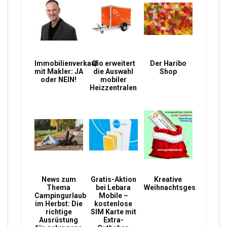
Immobilienverkauf
Qio erweitert
Der Haribo
mit Makler: JA
die Auswahl
Shop
oder NEIN!
mobiler
Heizzentralen
News zum
Gratis-Aktion
Kreative
Thema
bei Lebara
Weihnachtsgeschenke
Campingurlaub
Mobile –
im Herbst: Die
kostenlose
richtige
SIM Karte mit
Ausrüstung
Extra-