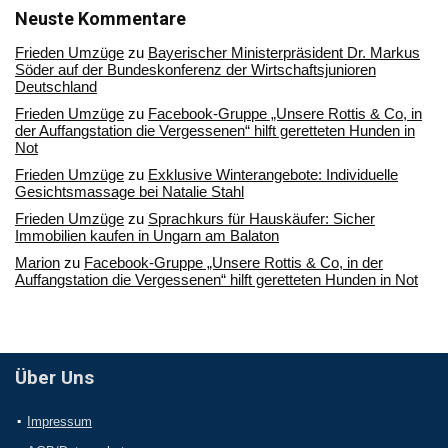
Archiv
Neuste Kommentare
Frieden Umzüge
zu
Bayerischer Ministerpräsident Dr. Markus
Söder auf der Bundeskonferenz der Wirtschaftsjunioren
Deutschland
Frieden Umzüge
zu
Facebook-Gruppe „Unsere Rottis & Co, in
der Auffangstation die Vergessenen“ hilft geretteten Hunden in
Not
Frieden Umzüge
zu
Exklusive Winterangebote: Individuelle
Gesichtsmassage bei Natalie Stahl
Frieden Umzüge
zu
Sprachkurs für Hauskäufer: Sicher
Immobilien kaufen in Ungarn am Balaton
Marion
zu
Facebook-Gruppe „Unsere Rottis & Co, in der
Auffangstation die Vergessenen“ hilft geretteten Hunden in Not
Über Uns
Impressum