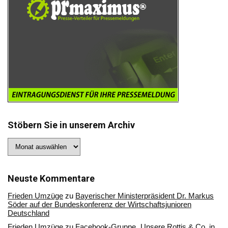
Stöbern Sie in unserem Archiv
Stöbern
Sie
in
unserem
Archiv
Neuste Kommentare
Frieden Umzüge
zu
Bayerischer Ministerpräsident Dr. Markus
Söder auf der Bundeskonferenz der Wirtschaftsjunioren
Deutschland
Frieden Umzüge
zu
Facebook-Gruppe „Unsere Rottis & Co, in