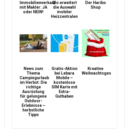
Immobilienverkauf
Qio erweitert
Der Haribo
mit Makler: JA
die Auswahl
Shop
oder NEIN!
mobiler
Heizzentralen
News zum
Gratis-Aktion
Kreative
Thema
bei Lebara
Weihnachtsgeschenke
Campingurlaub
Mobile –
im Herbst: Die
kostenlose
richtige
SIM Karte mit
Ausrüstung
Extra-
für gelungene
Guthaben
Outdoor-
Erlebnisse –
herbstliche
Tipps