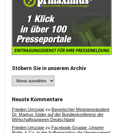
Stöbern Sie in unserem Archiv
Stöbern
Sie
in
unserem
Archiv
Neuste Kommentare
Frieden Umzüge
zu
Bayerischer Ministerpräsident
Dr. Markus Söder auf der Bundeskonferenz der
Wirtschaftsjunioren Deutschland
Frieden Umzüge
zu
Facebook-Gruppe „Unsere
Rottis & Co, in der Auffangstation die Vergessenen“