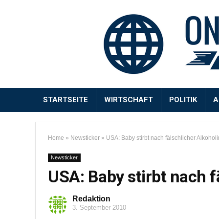
STARTSEITE
WIRTSCHAFT
POLITIK
A
Home
»
Newsticker
»
USA: Baby stirbt nach fälschlicher Alkohol
Newsticker
USA: Baby stirbt nach f
Redaktion
3. September 2010