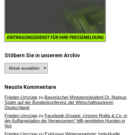
Stöbern Sie in unserem Archiv
Stöbern
Sie
in
unserem
Archiv
Neuste Kommentare
Frieden Umzüge
zu
Bayerischer Ministerpräsident Dr. Markus
Söder auf der Bundeskonferenz der Wirtschaftsjunioren
Deutschland
Frieden Umzüge
zu
Facebook-Gruppe „Unsere Rottis & Co, in
der Auffangstation die Vergessenen“ hilft geretteten Hunden in
Not
Frieden Umzüge
zu
Exklusive Winterangebote: Individuelle