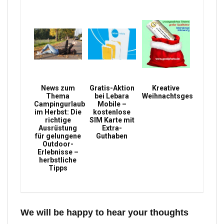
News zum
Gratis-Aktion
Kreative
Thema
bei Lebara
Weihnachtsgeschenke
Campingurlaub
Mobile –
im Herbst: Die
kostenlose
richtige
SIM Karte mit
Ausrüstung
Extra-
für gelungene
Guthaben
Outdoor-
Erlebnisse –
herbstliche
Tipps
We will be happy to hear your thoughts