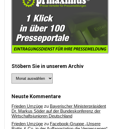
Stöbern Sie in unserem Archiv
Stöbern
Sie
in
unserem
Archiv
Neuste Kommentare
Frieden Umzüge
zu
Bayerischer Ministerpräsident
Dr. Markus Söder auf der Bundeskonferenz der
Wirtschaftsjunioren Deutschland
Frieden Umzüge
zu
Facebook-Gruppe „Unsere
Rottis & Co, in der Auffangstation die Vergessenen“