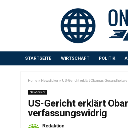
STARTSEITE
WIRTSCHAFT
POLITIK
A
Home
»
Newsticker
»
US-Gericht erklärt Obamas Gesundheitsref
Newsticker
US-Gericht erklärt Ob
verfassungswidrig
Redaktion