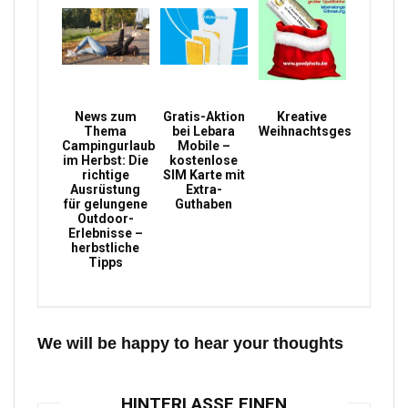
News zum
Gratis-Aktion
Kreative
Thema
bei Lebara
Weihnachtsgeschenke
Campingurlaub
Mobile –
im Herbst: Die
kostenlose
richtige
SIM Karte mit
Ausrüstung
Extra-
für gelungene
Guthaben
Outdoor-
Erlebnisse –
herbstliche
Tipps
We will be happy to hear your thoughts
HINTERLASSE EINEN