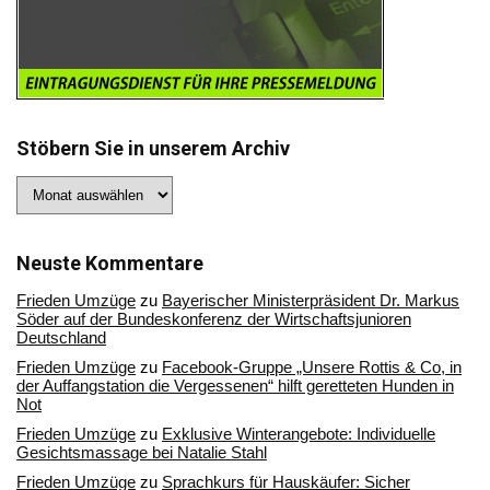
Stöbern Sie in unserem Archiv
Stöbern
Sie
in
unserem
Archiv
Neuste Kommentare
Frieden Umzüge
zu
Bayerischer Ministerpräsident Dr. Markus
Söder auf der Bundeskonferenz der Wirtschaftsjunioren
Deutschland
Frieden Umzüge
zu
Facebook-Gruppe „Unsere Rottis & Co, in
der Auffangstation die Vergessenen“ hilft geretteten Hunden in
Not
Frieden Umzüge
zu
Exklusive Winterangebote: Individuelle
Gesichtsmassage bei Natalie Stahl
Frieden Umzüge
zu
Sprachkurs für Hauskäufer: Sicher