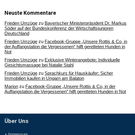
in
unserem
Archiv
Neuste Kommentare
Frieden Umzüge
zu
Bayerischer Ministerpräsident Dr. Markus
Söder auf der Bundeskonferenz der Wirtschaftsjunioren
Deutschland
Frieden Umzüge
zu
Facebook-Gruppe „Unsere Rottis & Co, in
der Auffangstation die Vergessenen“ hilft geretteten Hunden in
Not
Frieden Umzüge
zu
Exklusive Winterangebote: Individuelle
Gesichtsmassage bei Natalie Stahl
Frieden Umzüge
zu
Sprachkurs für Hauskäufer: Sicher
Immobilien kaufen in Ungarn am Balaton
Marion
zu
Facebook-Gruppe „Unsere Rottis & Co, in der
Auffangstation die Vergessenen“ hilft geretteten Hunden in Not
Über Uns
Impressum