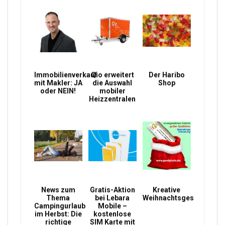
Immobilienverkauf
Qio erweitert
Der Haribo
mit Makler: JA
die Auswahl
Shop
oder NEIN!
mobiler
Heizzentralen
News zum
Gratis-Aktion
Kreative
Thema
bei Lebara
Weihnachtsgeschenke
Campingurlaub
Mobile –
im Herbst: Die
kostenlose
richtige
SIM Karte mit