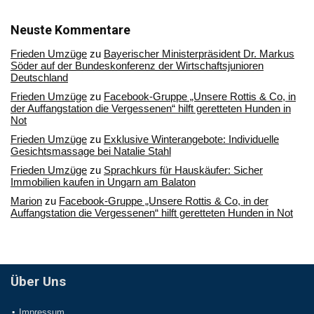
in
unserem
Archiv
Neuste Kommentare
Frieden Umzüge
zu
Bayerischer Ministerpräsident Dr. Markus
Söder auf der Bundeskonferenz der Wirtschaftsjunioren
Deutschland
Frieden Umzüge
zu
Facebook-Gruppe „Unsere Rottis & Co, in
der Auffangstation die Vergessenen“ hilft geretteten Hunden in
Not
Frieden Umzüge
zu
Exklusive Winterangebote: Individuelle
Gesichtsmassage bei Natalie Stahl
Frieden Umzüge
zu
Sprachkurs für Hauskäufer: Sicher
Immobilien kaufen in Ungarn am Balaton
Marion
zu
Facebook-Gruppe „Unsere Rottis & Co, in der
Auffangstation die Vergessenen“ hilft geretteten Hunden in Not
Über Uns
Impressum