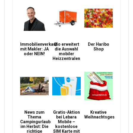
Immobilienverkauf
Qio erweitert
Der Haribo
mit Makler: JA
die Auswahl
Shop
oder NEIN!
mobiler
Heizzentralen
News zum
Gratis-Aktion
Kreative
Thema
bei Lebara
Weihnachtsgeschenke
Campingurlaub
Mobile –
im Herbst: Die
kostenlose
richtige
SIM Karte mit